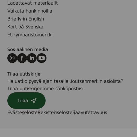
Ladattavat materiaalit
Vaikuta hankinnoilla
Briefly in English
Kort på Svenska
EU-ympäristömerkki
Sosiaalinen media
Instagram
Facebook
LinkedIn
Youtube
Tilaa uutiskirje
Haluatko pysyä ajan tasalla Joutsenmerkin asioista?
Tilaa uutiskirjeemme sähköpostiisi.
Tilaa
Evästeseloste
Rekisteriseloste
Saavutettavuus