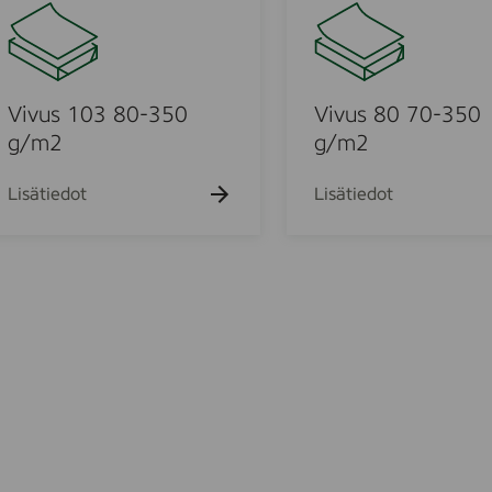
i
v
u
s
8
Vivus 103 80-350
Vivus 80 70-350
0
g/m2
g/m2
7
0
Lisätiedot
Lisätiedot
m
-
3
5
0
g
/
m
2