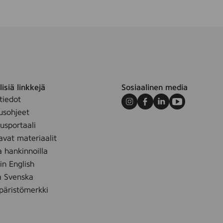
isiä linkkejä
Sosiaalinen media
tiedot
Instagram
Facebook
LinkedIn
Youtube
usohjeet
sportaali
avat materiaalit
a hankinnoilla
 in English
å Svenska
äristömerkki