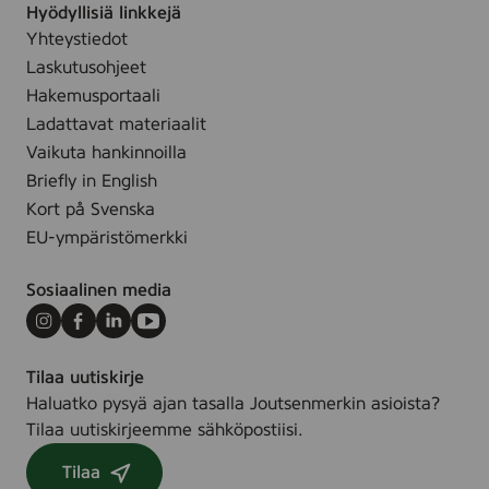
Hyödyllisiä linkkejä
Yhteystiedot
Laskutusohjeet
Hakemusportaali
Ladattavat materiaalit
Vaikuta hankinnoilla
Briefly in English
Kort på Svenska
EU-ympäristömerkki
Sosiaalinen media
Instagram
Facebook
LinkedIn
Youtube
Tilaa uutiskirje
Haluatko pysyä ajan tasalla Joutsenmerkin asioista?
Tilaa uutiskirjeemme sähköpostiisi.
Tilaa