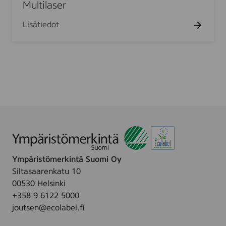
g
i
Multilaser
r
l
a
Lisätiedot
a
l
s
8
e
0
r
-
3
5
0
g
/
m
2
Ympäristömerkintä Suomi Oy
Siltasaarenkatu 10
00530 Helsinki
+358 9 6122 5000
joutsen@ecolabel.fi