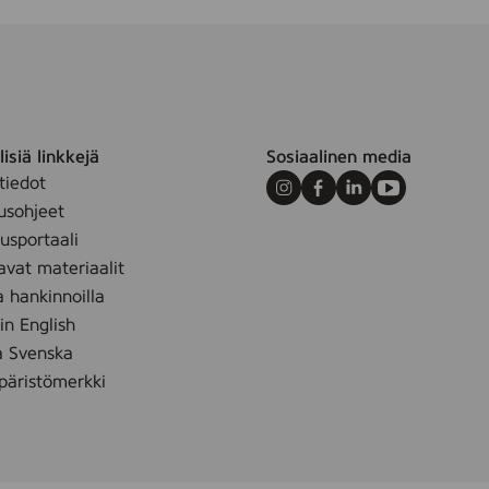
isiä linkkejä
Sosiaalinen media
tiedot
Instagram
Facebook
LinkedIn
Youtube
usohjeet
sportaali
avat materiaalit
a hankinnoilla
 in English
å Svenska
äristömerkki