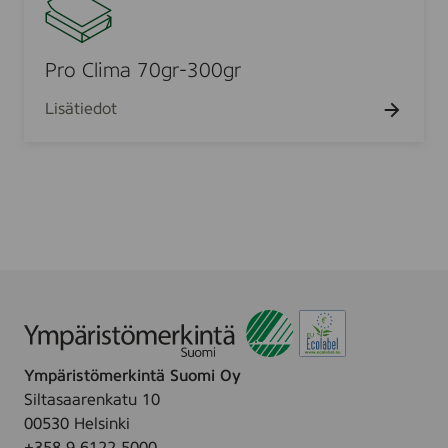
m
o
0
2
C
0
l
g
Pro Clima 70gr-300gr
i
r
Lisätiedot
m
a
7
0
g
r
-
3
0
0
g
Ympäristömerkintä Suomi Oy
r
Siltasaarenkatu 10
00530 Helsinki