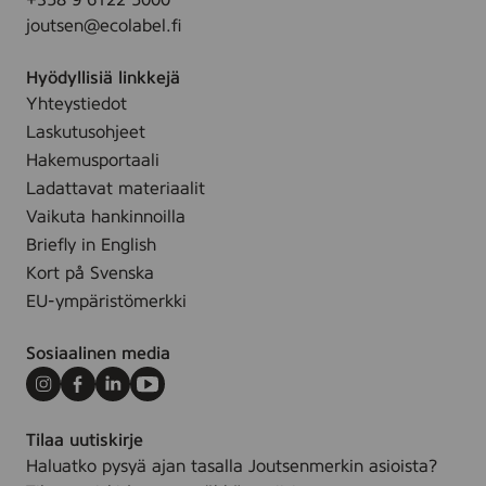
+358 9 6122 5000
joutsen@ecolabel.fi
Hyödyllisiä linkkejä
Yhteystiedot
Laskutusohjeet
Hakemusportaali
Ladattavat materiaalit
Vaikuta hankinnoilla
Briefly in English
Kort på Svenska
EU-ympäristömerkki
Sosiaalinen media
Instagram
Facebook
LinkedIn
Youtube
Tilaa uutiskirje
Haluatko pysyä ajan tasalla Joutsenmerkin asioista?