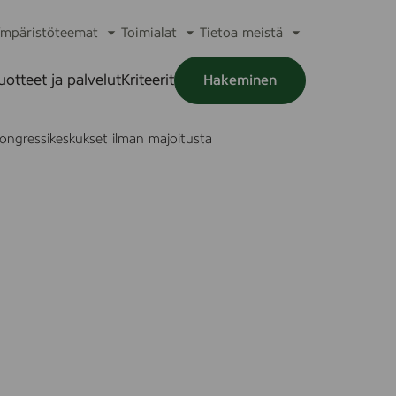
mpäristöteemat
Toimialat
Tietoa meistä
a
Avaa
Avaa
Avaa
alikko
alavalikko
alavalikko
alavalikko
uotteet ja palvelut
Kriteerit
Hakeminen
a
alikko
ongressikeskukset ilman majoitusta