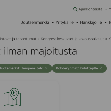
Ajankohtaista
Y
Ava
alav
Joutsenmerkki
Yrityksille
Hankkijoille
T
Avaa
Avaa
Ava
alavalikko
alavalikko
alav
avintolat ja tapahtumat
»
Kongressikeskukset ja kokouspalvelut
»
K
 ilman majoitusta
A
T
T
Tuotemerkit: Tampere-talo
Kohderyhmät: Kuluttajille
y
y
h
h
j
j
e
e
n
n
n
n
ä
ä
h
h
a
a