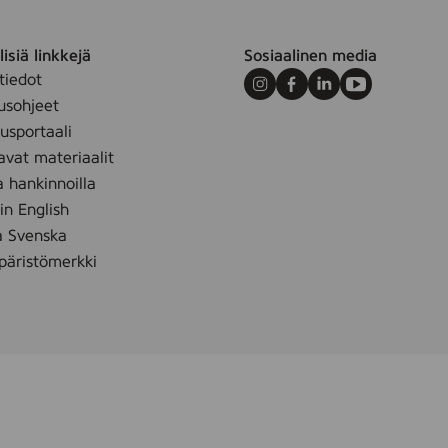
isiä linkkejä
Sosiaalinen media
tiedot
Instagram
Facebook
LinkedIn
Youtube
usohjeet
sportaali
avat materiaalit
a hankinnoilla
m
 in English
å Svenska
äristömerkki