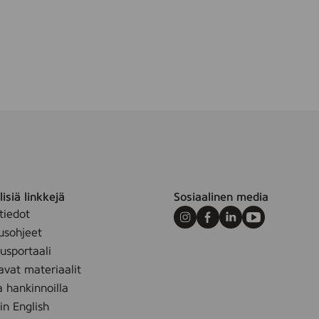
m
isiä linkkejä
Sosiaalinen media
tiedot
Instagram
Facebook
LinkedIn
Youtube
usohjeet
sportaali
avat materiaalit
a hankinnoilla
 in English