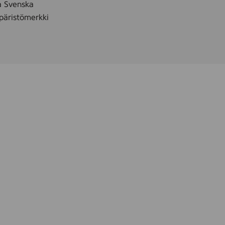
å Svenska
äristömerkki