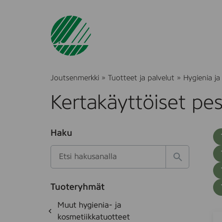
Joutsenmerkki
»
Tuotteet ja palvelut
»
Hygienia ja
Kertakäyttöiset pes
O
Haku
T
S
h
u
i
u
k
l
H
t
o
a
a
o
t
k
k
e
Tuoteryhmät
s
a
d
i
O
Muut hygienia- ja
e
i
h
k
kosmetiikkatuotteet
t
A