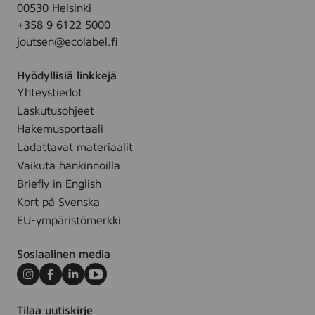
k
i
t
m
t
m
t
00530 Helsinki
ä
s
s
e
t
t
+358 9 6122 5000
t
ä
r
u
i
i
joutsen@ecolabel.fi
k
t
a
m
i
t
Hyödyllisiä linkkejä
t
e
y
Yhteystiedot
t
t
Laskutusohjeet
ä
Hakemusportaali
l
Ladattavat materiaalit
l
Vaikuta hankinnoilla
e
Briefly in English
s
Kort på Svenska
i
v
EU-ympäristömerkki
u
l
Sosiaalinen media
l
Instagram
Facebook
LinkedIn
Youtube
e
.
Tilaa uutiskirje