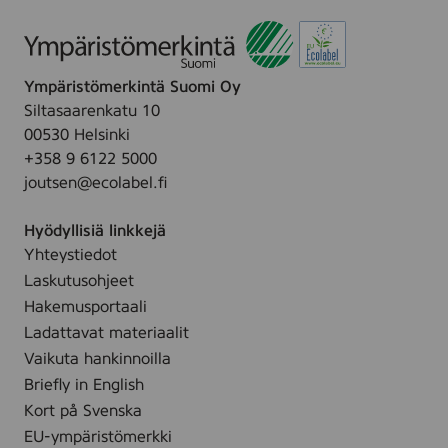
h
l
h
,
e
i
2
.
n
9
Ympäristömerkintä Suomi Oy
g
x
Siltasaarenkatu 10
c
3
00530 Helsinki
l
8
+358 9 6122 5000
o
c
joutsen@ecolabel.fi
t
m
h
Hyödyllisiä linkkejä
e
Yhteystiedot
s
Laskutusohjeet
a
i
Hakemusportaali
r
Ladattavat materiaalit
l
Vaikuta hankinnoilla
a
Briefly in English
i
Kort på Svenska
d
EU-ympäristömerkki