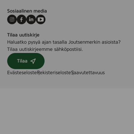
d
r
Sosiaalinen media
y
Instagram
Facebook
LinkedIn
Youtube
Tilaa uutiskirje
Haluatko pysyä ajan tasalla Joutsenmerkin asioista?
Tilaa uutiskirjeemme sähköpostiisi.
Tilaa
Evästeseloste
Rekisteriseloste
Saavutettavuus