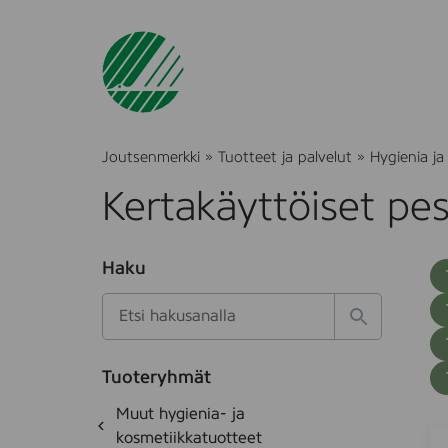
Joutsenmerkki
»
Tuotteet ja palvelut
»
Hygienia ja
Kertakäyttöiset pes
O
Haku
T
S
h
u
i
u
k
l
H
t
o
a
a
o
t
k
k
e
Tuoteryhmät
s
a
d
i
O
Muut hygienia- ja
e
i
h
k
kosmetiikkatuotteet
t
A