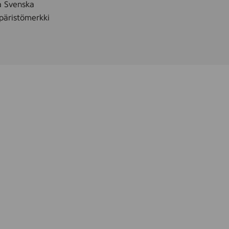
å Svenska
äristömerkki