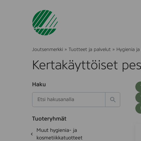
Joutsenmerkki
»
Tuotteet ja palvelut
»
Hygienia ja
Kertakäyttöiset pes
O
Haku
T
S
h
u
i
u
k
l
H
t
o
a
a
o
t
k
k
e
Tuoteryhmät
s
a
A
S
d
i
O
Muut hygienia- ja
e
i
b
h
k
kosmetiikkatuotteet
t