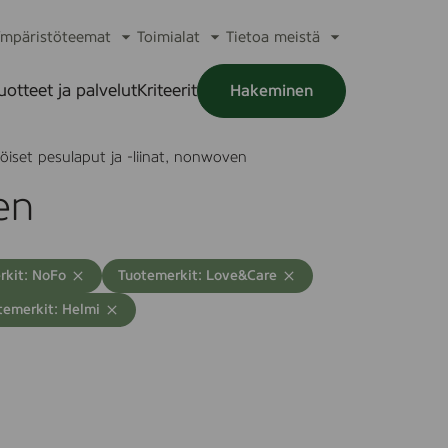
mpäristöteemat
Toimialat
Tietoa meistä
a
Avaa
Avaa
Avaa
alikko
alavalikko
alavalikko
alavalikko
uotteet ja palvelut
Kriteerit
Hakeminen
a
alikko
öiset pesulaput ja -liinat, nonwoven
en
T
rkit: NoFo
Tuotemerkit: Love&Care
y
temerkit: Helmi
h
j
e
n
n
ä
h
a