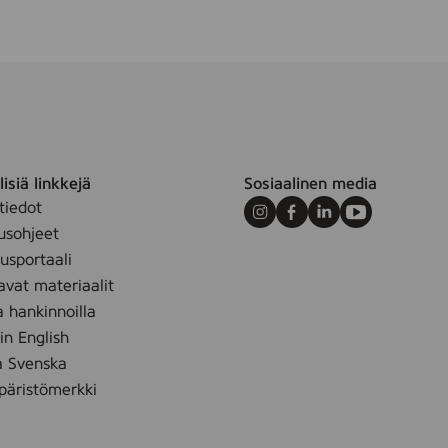
isiä linkkejä
Sosiaalinen media
m
tiedot
Instagram
Facebook
LinkedIn
Youtube
usohjeet
sportaali
avat materiaalit
a hankinnoilla
 in English
å Svenska
äristömerkki