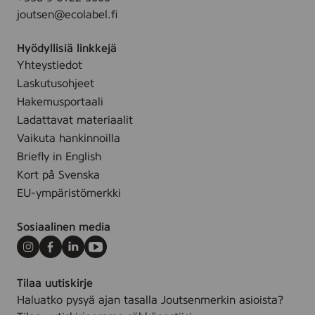
l
l
joutsen@ecolabel.fi
o
e
t
.
Hyödyllisiä linkkejä
h
Yhteystiedot
,
Laskutusohjeet
2
9
Hakemusportaali
x
Ladattavat materiaalit
3
Vaikuta hankinnoilla
8
Briefly in English
c
Kort på Svenska
m
EU-ympäristömerkki
Sosiaalinen media
Instagram
Facebook
LinkedIn
Youtube
Tilaa uutiskirje
Haluatko pysyä ajan tasalla Joutsenmerkin asioista?