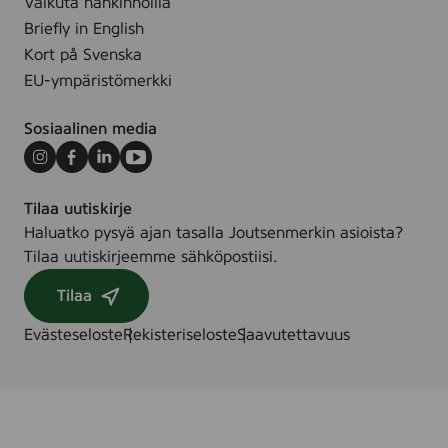
Vaikuta hankinnoilla
p
Briefly in English
i
Kort på Svenska
n
EU-ympäristömerkki
n
o
Sosiaalinen media
i
t
Instagram
Facebook
LinkedIn
Youtube
e
Tilaa uutiskirje
Haluatko pysyä ajan tasalla Joutsenmerkin asioista?
Tilaa uutiskirjeemme sähköpostiisi.
Tilaa
Evästeseloste
Rekisteriseloste
Saavutettavuus