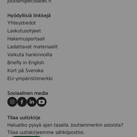
joutsen@ecolabel.fi
i
n
Hyödyllisiä linkkejä
k
Yhteystiedot
s
Laskutusohjeet
Hakemusportaali
Ladattavat materiaalit
Vaikuta hankinnoilla
Briefly in English
Kort på Svenska
EU-ympäristömerkki
Sosiaalinen media
Instagram
Facebook
LinkedIn
Youtube
Tilaa uutiskirje
Haluatko pysyä ajan tasalla Joutsenmerkin asioista?
Tilaa uutiskirjeemme sähköpostiisi.