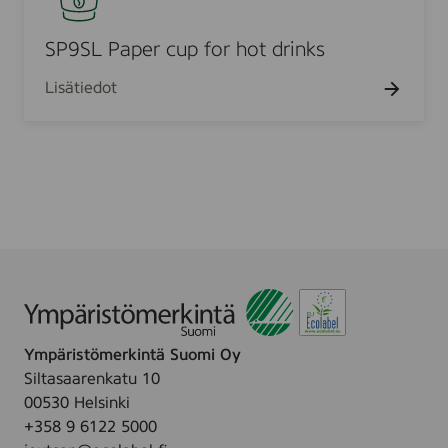
c
n
S
u
k
L
SP9SL Paper cup for hot drinks
p
s
P
f
Lisätiedot
a
o
p
r
e
h
r
o
c
t
u
d
p
r
f
i
o
n
r
k
h
s
Ympäristömerkintä Suomi Oy
o
Siltasaarenkatu 10
t
00530 Helsinki
d
+358 9 6122 5000
r