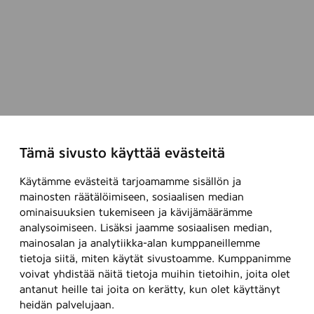
p
,
i
2
n
4
n
c
o
l
i
8
t
o
e
z
Tämä sivusto käyttää evästeitä
Käytämme evästeitä tarjoamamme sisällön ja
mainosten räätälöimiseen, sosiaalisen median
ominaisuuksien tukemiseen ja kävijämäärämme
analysoimiseen. Lisäksi jaamme sosiaalisen median,
mainosalan ja analytiikka-alan kumppaneillemme
tietoja siitä, miten käytät sivustoamme. Kumppanimme
voivat yhdistää näitä tietoja muihin tietoihin, joita olet
antanut heille tai joita on kerätty, kun olet käyttänyt
heidän palvelujaan.