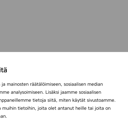
5
0
0
m
l
itä
ja mainosten räätälöimiseen, sosiaalisen median
mme analysoimiseen. Lisäksi jaamme sosiaalisen
mppaneillemme tietoja siitä, miten käytät sivustoamme.
ihin tietoihin, joita olet antanut heille tai joita on
aan.