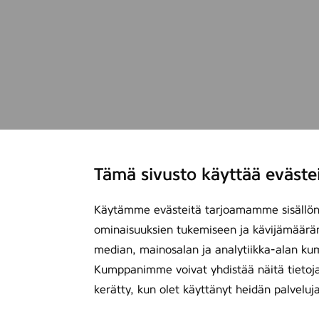
Tämä sivusto käyttää eväste
Käytämme evästeitä tarjoamamme sisällön 
ominaisuuksien tukemiseen ja kävijämäärä
median, mainosalan ja analytiikka-alan ku
Kumppanimme voivat yhdistää näitä tietoja mu
kerätty, kun olet käyttänyt heidän palveluj