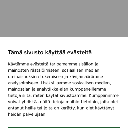
k
p
l
,
a
r
t
.
Tämä sivusto käyttää evästeitä
7
0
Käytämme evästeitä tarjoamamme sisällön ja
0
mainosten räätälöimiseen, sosiaalisen median
2
ominaisuuksien tukemiseen ja kävijämäärämme
analysoimiseen. Lisäksi jaamme sosiaalisen median,
mainosalan ja analytiikka-alan kumppaneillemme
tietoja siitä, miten käytät sivustoamme. Kumppanimme
voivat yhdistää näitä tietoja muihin tietoihin, joita olet
antanut heille tai joita on kerätty, kun olet käyttänyt
heidän palvelujaan.