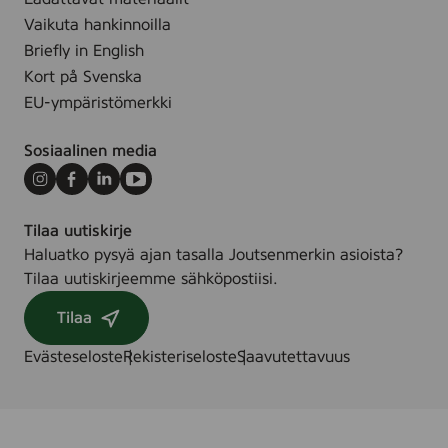
l
i
t
o
Vaikuta hankinnoilla
p
i
n
Briefly in English
a
ö
,
Kort på Svenska
k
t
5
k
EU-ympäristömerkki
ä
0
a
y
0
u
Sosiaalinen media
t
m
s
t
Instagram
Facebook
LinkedIn
Youtube
l
,
ö
a
Tilaa uutiskirje
p
r
Haluatko pysyä ajan tasalla Joutsenmerkin asioista?
a
t
Tilaa uutiskirjeemme sähköpostiisi.
k
.
k
7
Tilaa
a
0
u
Evästeseloste
Rekisteriseloste
Saavutettavuus
2
s
2
,
2