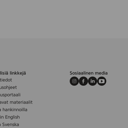
m
isiä linkkejä
Sosiaalinen media
tiedot
Instagram
Facebook
LinkedIn
Youtube
usohjeet
sportaali
avat materiaalit
a hankinnoilla
 in English
å Svenska