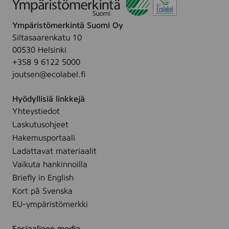
h
a
.
i
y
Ympäristömerkintä Suomi Oy
n
M
Siltasaarenkatu 10
g
a
00530 Helsinki
h
s
+358 9 6122 5000
y
k
joutsen@ecolabel.fi
d
,
r
1
Hyödyllisiä linkkejä
a
0
Yhteystiedot
t
0
Laskutusohjeet
i
m
n
Hakemusportaali
l
g
Ladattavat materiaalit
m
Vaikuta hankinnoilla
a
Briefly in English
s
Kort på Svenska
k
EU-ympäristömerkki
f
r