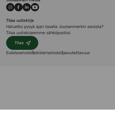
Sosiaalinen media
a
g
Instagram
Facebook
LinkedIn
Youtube
r
Tilaa uutiskirje
a
Haluatko pysyä ajan tasalla Joutsenmerkin asioista?
n
Tilaa uutiskirjeemme sähköpostiisi.
c
e
Tilaa
f
r
Evästeseloste
Rekisteriseloste
Saavutettavuus
e
e
,
5
0
m
l