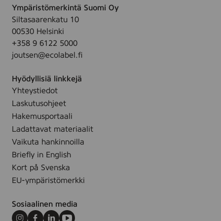
y
Ympäristömerkintä Suomi Oy
.
n
M
Siltasaarenkatu 10
g
a
00530 Helsinki
h
s
+358 9 6122 5000
y
k
joutsen@ecolabel.fi
d
,
r
1
Hyödyllisiä linkkejä
a
0
Yhteystiedot
t
0
Laskutusohjeet
i
m
n
Hakemusportaali
l
g
Ladattavat materiaalit
m
Vaikuta hankinnoilla
a
Briefly in English
s
Kort på Svenska
k
EU-ympäristömerkki
f
r
Sosiaalinen media
a