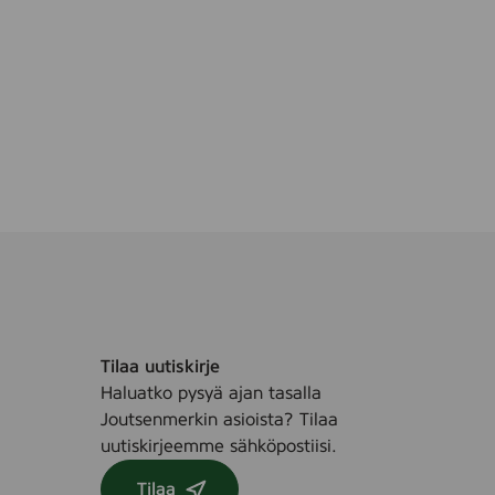
e
e
l
i
n
g
M
a
s
k
,
5
0
m
Tilaa uutiskirje
l
Haluatko pysyä ajan tasalla
Joutsenmerkin asioista? Tilaa
uutiskirjeemme sähköpostiisi.
Tilaa