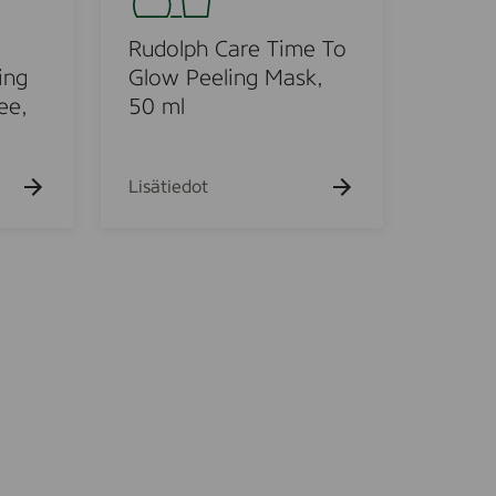
l
p
Rudolph Care Time To
h
ing
Glow Peeling Mask,
C
ee,
50 ml
a
r
e
Lisätiedot
T
i
m
e
T
o
G
l
o
w
P