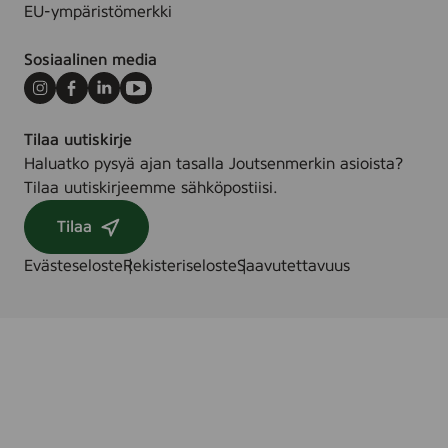
n
,
EU-ympäristömerkki
g
4
ö
0
Sosiaalinen media
r
0
i
Instagram
Facebook
LinkedIn
Youtube
m
n
l
Tilaa uutiskirje
g
Haluatko pysyä ajan tasalla Joutsenmerkin asioista?
s
Tilaa uutiskirjeemme sähköpostiisi.
g
e
Tilaa
l
)
Evästeseloste
Rekisteriseloste
Saavutettavuus
,
1
5
0
m
l