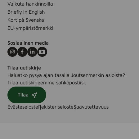
(
Vaikuta hankinnoilla
e
R
Briefly in English
n
e
Kort på Svenska
)
n
,
EU-ympäristömerkki
g
4
ö
0
Sosiaalinen media
r
0
i
Instagram
Facebook
LinkedIn
Youtube
m
n
l
Tilaa uutiskirje
g
Haluatko pysyä ajan tasalla Joutsenmerkin asioista?
s
Tilaa uutiskirjeemme sähköpostiisi.
g
e
Tilaa
l
)
Evästeseloste
Rekisteriseloste
Saavutettavuus
,
1
5
0