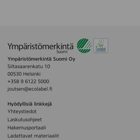
i
l
.
t
i
i
v
v
e
e
s
P
i
u
(
h
M
Ympäristömerkintä Suomi Oy
d
i
Siltasaarenkatu 10
i
c
00530 Helsinki
s
e
+358 9 6122 5000
t
l
joutsen@ecolabel.fi
u
l
s
ä
Hyödyllisiä linkkejä
g
r
Yhteystiedot
e
v
Laskutusohjeet
e
a
l
Hakemusportaali
t
i
Ladattavat materiaalit
t