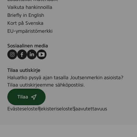
.
g
Vaikuta hankinnoilla
O
Briefly in English
i
Kort på Svenska
l
EU-ympäristömerkki
,
1
Sosiaalinen media
0
0
Instagram
Facebook
LinkedIn
Youtube
m
Tilaa uutiskirje
l
Haluatko pysyä ajan tasalla Joutsenmerkin asioista?
Tilaa uutiskirjeemme sähköpostiisi.
Tilaa
Evästeseloste
Rekisteriseloste
Saavutettavuus