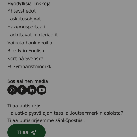
f
e
Hyödyllisiä linkkejä
e
m
r
f
Yhteystiedot
r
l
a
r
Laskutusohjeet
,
g
e
2
Hakemusportaali
r
e
5
Ladattavat materiaalit
a
,
0
Vaikuta hankinnoilla
n
1
m
Briefly in English
c
5
l
Kort på Svenska
e
0
f
EU-ympäristömerkki
m
r
l
e
Sosiaalinen media
e
Instagram
Facebook
LinkedIn
Youtube
,
2
Tilaa uutiskirje
0
Haluatko pysyä ajan tasalla Joutsenmerkin asioista?
0
Tilaa uutiskirjeemme sähköpostiisi.
m
l
Tilaa