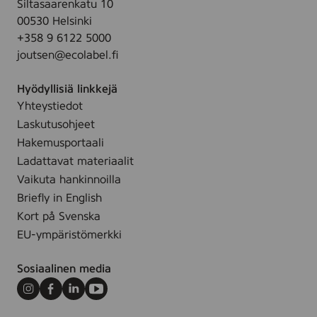
Siltasaarenkatu 10
n
.
h
00530 Helsinki
g
,
+358 9 6122 5000
w
1
joutsen@ecolabel.fi
a
5
t
0
Hyödyllisiä linkkejä
e
m
Yhteystiedot
r
l
Laskutusohjeet
,
2
Hakemusportaali
5
Ladattavat materiaalit
0
Vaikuta hankinnoilla
m
Briefly in English
l
Kort på Svenska
EU-ympäristömerkki
Sosiaalinen media
Instagram
Facebook
LinkedIn
Youtube