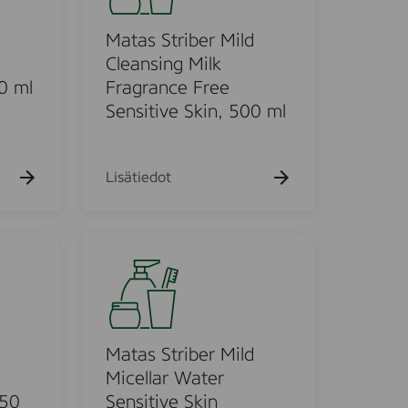
k
s
u
S
Matas Striber Mild
e
h
t
Cleansing Milk
t
r
0 ml
Fragrance Free
o
i
Sensitive Skin, 500 ml
b
e
r
Lisätiedot
M
i
l
M
d
a
C
t
l
a
e
s
a
S
d
Matas Striber Mild
n
t
Micellar Water
s
r
250
Sensitive Skin