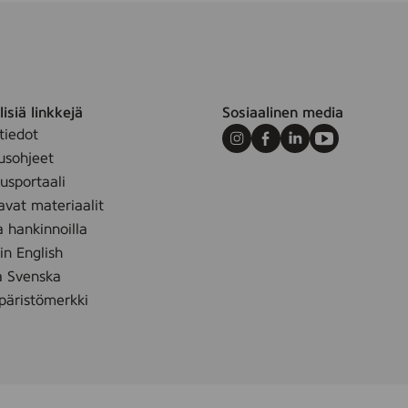
m
d
l
,
1
5
0
isiä linkkejä
Sosiaalinen media
m
tiedot
l
Instagram
Facebook
LinkedIn
Youtube
usohjeet
sportaali
avat materiaalit
a hankinnoilla
 in English
å Svenska
äristömerkki