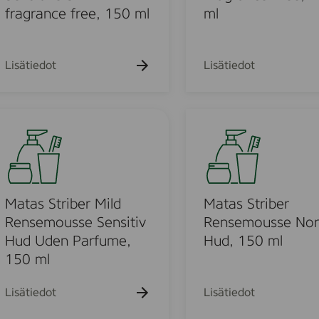
n
i
fragrance free, 150 ml
ml
s
b
e
e
m
r
Lisätiedot
Lisätiedot
o
M
u
i
s
l
M
s
d
m
a
e
F
t
,
a
a
1
c
s
5
e
S
Matas Striber Mild
Matas Striber
0
W
t
Rensemousse Sensitiv
Rensemousse Nor
m
a
r
Hud Uden Parfume,
Hud, 150 ml
l
s
i
150 ml
h
b
G
e
Lisätiedot
Lisätiedot
e
r
l