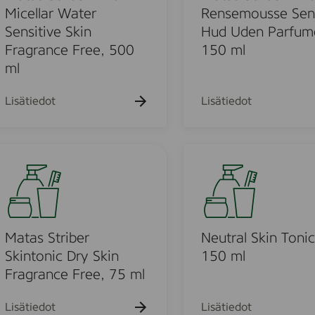
a
t
e
Micellar Water
Rensemousse Sens
u
n
r
e
Sensitive Skin
Hud Uden Parfum
d
s
i
,
Fragrance Free, 500
150 ml
e
i
b
1
n
ml
n
e
2
p
g
r
5
a
Lisätiedot
Lisätiedot
M
M
m
r
o
i
l
f
u
l
u
N
s
d
m
e
s
R
e
u
e
e
,
t
S
n
n
r
e
s
o
a
Matas Striber
Neutral Skin Tonic
n
e
r
l
Skintonic Dry Skin
150 ml
s
m
m
S
Fragrance Free, 75 ml
i
o
a
k
t
u
l
i
Lisätiedot
Lisätiedot
i
s