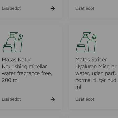
r
-
N
Lisätiedot
Lisätiedot
1
o
C
u
l
r
M
e
i
a
a
s
t
n
h
a
s
m
i
s
i
n
S
Matas Natur
Matas Striber
n
g
t
Nourishing micellar
Hyaluron Micellar
g
E
r
water fragrance free,
water, uden parf
M
y
i
200 ml
normal til tør hud
i
e
b
l
ml
m
e
k
a
r
,
Lisätiedot
Lisätiedot
k
H
F
e
y
r
u
a