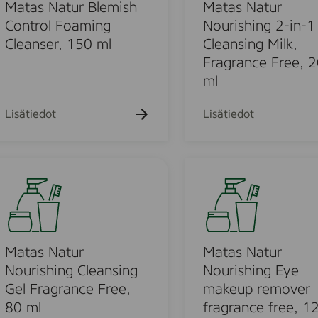
k
k
N
Matas Natur Blemish
Matas Natur
u
u
a
Control Foaming
Nourishing 2-in-1
e
e
t
Cleanser, 150 ml
Cleansing Milk,
h
h
t
t
u
Fragrance Free, 
o
o
r
ml
N
o
u
Lisätiedot
Lisätiedot
u
r
i
M
s
o
a
h
t
i
a
u
n
s
g
N
Matas Natur
Matas Natur
o
2
a
Nourishing Cleansing
Nourishing Eye
-
t
Gel Fragrance Free,
makeup remover
d
i
u
80 ml
fragrance free, 1
n