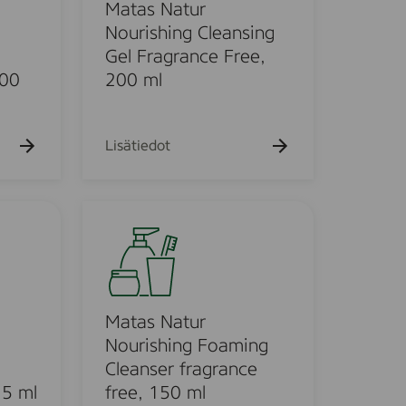
k
N
Matas Natur
u
a
Nourishing Cleansing
e
t
Gel Fragrance Free,
h
t
u
200
200 ml
o
r
N
o
Lisätiedot
u
r
i
M
s
a
h
t
i
a
n
s
g
N
Matas Natur
C
a
Nourishing Foaming
l
t
Cleanser fragrance
e
u
25 ml
free, 150 ml
a