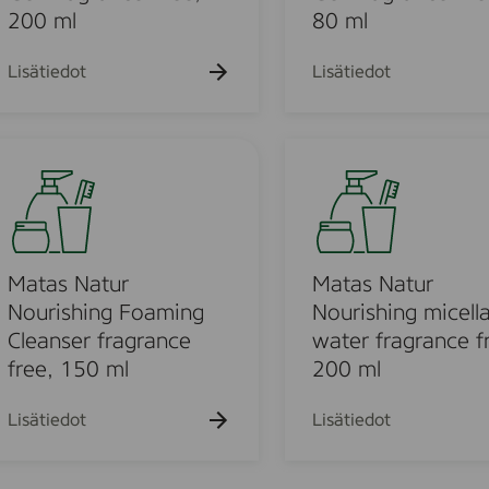
o
u
200 ml
80 ml
l
r
F
N
Lisätiedot
Lisätiedot
o
o
a
u
m
r
M
i
i
a
n
s
m
t
g
h
a
C
i
s
l
n
N
Matas Natur
Matas Natur
e
g
a
Nourishing Foaming
Nourishing micella
a
C
t
Cleanser fragrance
water fragrance f
n
l
u
free, 150 ml
200 ml
s
e
r
e
a
N
Lisätiedot
Lisätiedot
r
n
o
,
s
u
1
i