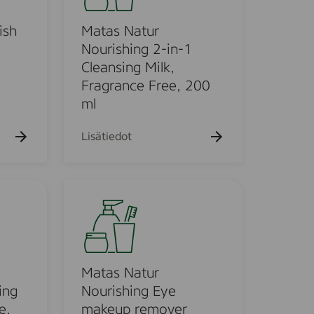
k
s
u
N
ish
Matas Natur
e
h
a
Nourishing 2-in-1
t
t
Cleansing Milk,
o
u
Fragrance Free, 200
r
ml
N
o
Lisätiedot
u
r
i
M
s
a
h
t
i
a
n
s
g
N
Matas Natur
2
a
ing
Nourishing Eye
-
t
e,
makeup remover