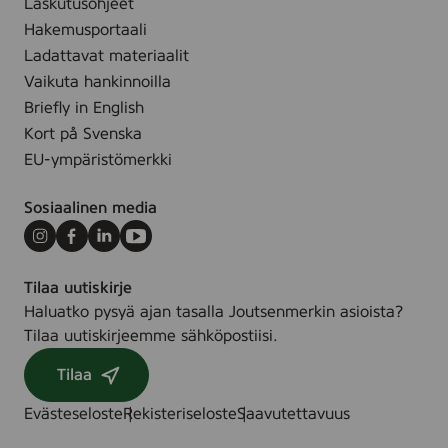
Laskutusohjeet
e
a
l
Hakemusportaali
t
i
Ladattavat materiaalit
t
(
Vaikuta hankinnoilla
e
R
Briefly in English
n
e
Kort på Svenska
)
n
,
EU-ympäristömerkki
g
4
ö
0
Sosiaalinen media
r
0
i
Instagram
Facebook
LinkedIn
Youtube
m
n
l
Tilaa uutiskirje
g
Haluatko pysyä ajan tasalla Joutsenmerkin asioista?
s
Tilaa uutiskirjeemme sähköpostiisi.
g
e
Tilaa
l
)
Evästeseloste
Rekisteriseloste
Saavutettavuus
,