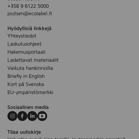
e
.
+358 9 6122 5000
t
l
joutsen@ecolabel.fi
u
l
s
ä
Hyödyllisiä linkkejä
g
r
Yhteystiedot
e
v
Laskutusohjeet
e
a
l
Hakemusportaali
t
i
Ladattavat materiaalit
t
(
Vaikuta hankinnoilla
e
R
Briefly in English
n
e
Kort på Svenska
)
n
,
EU-ympäristömerkki
g
4
ö
0
Sosiaalinen media
r
0
i
Instagram
Facebook
LinkedIn
Youtube
m
n
l
Tilaa uutiskirje
g