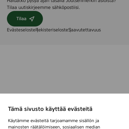
Haluatko pysyä ajan tasalla Joutsenmerkin asioista?
s
Tilaa uutiskirjeemme sähköpostiisi.
g
e
Tilaa
l
)
Evästeseloste
Rekisteriseloste
Saavutettavuus
,
1
5
0
m
l
Tämä sivusto käyttää evästeitä
Käytämme evästeitä tarjoamamme sisällön ja
mainosten räätälöimiseen, sosiaalisen median