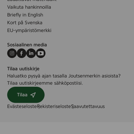
.
h
Vaikuta hankinnoilla
,
Briefly in English
1
Kort på Svenska
5
EU-ympäristömerkki
0
m
Sosiaalinen media
l
Instagram
Facebook
LinkedIn
Youtube
Tilaa uutiskirje
Haluatko pysyä ajan tasalla Joutsenmerkin asioista?
Tilaa uutiskirjeemme sähköpostiisi.
Tilaa
Evästeseloste
Rekisteriseloste
Saavutettavuus