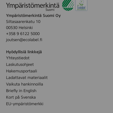
e
v
s
e
a
h
l
t
Ympäristömerkintä Suomi Oy
i
i
t
Siltasaarenkatu 10
n
(
e
00530 Helsinki
g
R
n
+358 9 6122 5000
C
e
)
joutsen@ecolabel.fi
l
n
,
e
g
4
Hyödyllisiä linkkejä
a
ö
0
Yhteystiedot
n
r
0
Laskutusohjeet
s
i
m
i
Hakemusportaali
n
l
n
Ladattavat materiaalit
g
g
Vaikuta hankinnoilla
s
O
Briefly in English
g
i
Kort på Svenska
e
l
l
EU-ympäristömerkki
,
)