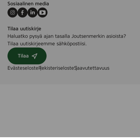
1
,
Sosiaalinen media
0
1
0
Instagram
Facebook
LinkedIn
Youtube
5
m
0
Tilaa uutiskirje
l
m
Haluatko pysyä ajan tasalla Joutsenmerkin asioista?
l
Tilaa uutiskirjeemme sähköpostiisi.
Tilaa
Evästeseloste
Rekisteriseloste
Saavutettavuus