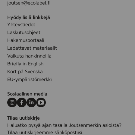
l
joutsen@ecolabel.fi
r
d
i
ö
Hyödyllisiä linkkejä
e
r
Yhteystiedot
9
r
Laskutusohjeet
4
S
Hakemusportaali
5
e
Ladattavat materiaalit
8
r
Vaikuta hankinnoilla
i
Briefly in English
e
Kort på Svenska
9
EU-ympäristömerkki
4
5
Sosiaalinen media
8
Instagram
Facebook
LinkedIn
Youtube
Tilaa uutiskirje
Haluatko pysyä ajan tasalla Joutsenmerkin asioista?
Tilaa uutiskirjeemme sähköpostiisi.