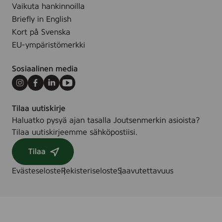
g
Vaikuta hankinnoilla
Briefly in English
Kort på Svenska
EU-ympäristömerkki
Sosiaalinen media
Instagram
Facebook
LinkedIn
Youtube
Tilaa uutiskirje
Haluatko pysyä ajan tasalla Joutsenmerkin asioista?
Tilaa uutiskirjeemme sähköpostiisi.
Tilaa
Evästeseloste
Rekisteriseloste
Saavutettavuus