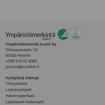
m
r
e
a
l
,
r
b
1
f
y
0
u
Z
0
m
i
g
e
n
a
c
n
Ympäristömerkintä Suomi Oy
C
d
Siltasaarenkatu 10
r
c
00530 Helsinki
e
o
+358 9 6122 5000
a
l
joutsen@ecolabel.fi
m
o
,
r
Hyödyllisiä linkkejä
1
,
Yhteystiedot
0
1
0
Laskutusohjeet
0
m
Hakemusportaali
0
l
Ladattavat materiaalit