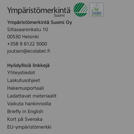
o
v
i
a
d
,
Ympäristömerkintä Suomi Oy
e
1
Siltasaarenkatu 10
Z
0
00530 Helsinki
i
0
+358 9 6122 5000
n
m
joutsen@ecolabel.fi
k
l
s
Hyödyllisiä linkkejä
a
Yhteystiedot
l
v
Laskutusohjeet
a
Hakemusportaali
,
Ladattavat materiaalit
1
Vaikuta hankinnoilla
0
Briefly in English
0
Kort på Svenska
m
EU-ympäristömerkki
l