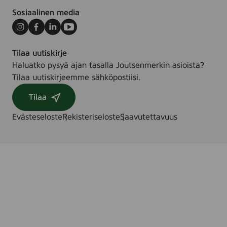
Sosiaalinen media
Instagram
Facebook
LinkedIn
Youtube
Tilaa uutiskirje
Haluatko pysyä ajan tasalla Joutsenmerkin asioista?
Tilaa uutiskirjeemme sähköpostiisi.
Tilaa
Evästeseloste
Rekisteriseloste
Saavutettavuus