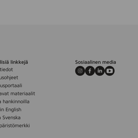
0
e
0
r
m
,
l
1
0
0
g
isiä linkkejä
Sosiaalinen media
tiedot
Instagram
Facebook
LinkedIn
Youtube
usohjeet
sportaali
avat materiaalit
a hankinnoilla
 in English
å Svenska
äristömerkki