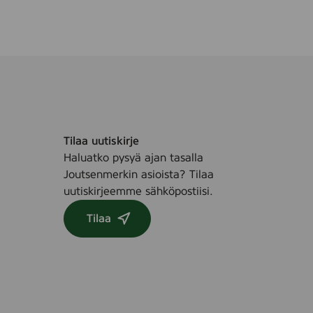
r
C
e
r
a
e
m
a
,
m
1
,
0
1
0
0
Tilaa uutiskirje
m
0
Haluatko pysyä ajan tasalla
l
m
Joutsenmerkin asioista? Tilaa
l
uutiskirjeemme sähköpostiisi.
Tilaa