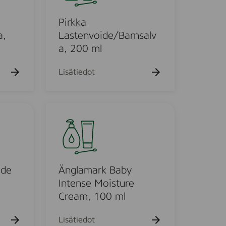
k
k
u
a
Pirkka
e
h
L
a,
Lastenvoide/Barnsalv
t
a
a, 200 ml
o
s
t
Lisätiedot
e
n
v
Ä
o
n
i
g
d
l
e
a
/
m
ide
Änglamark Baby
B
a
Intense Moisture
a
r
Cream, 100 ml
r
k
n
B
Lisätiedot