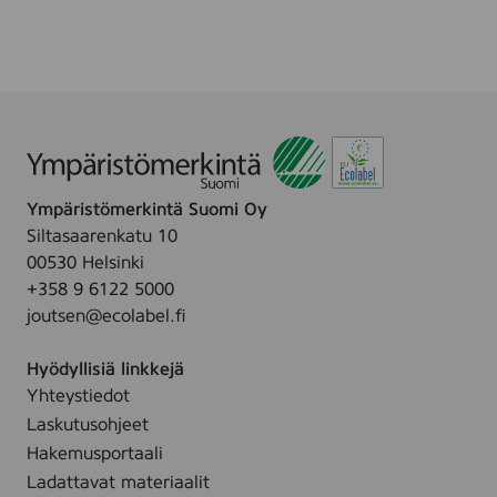
m
r
e
a
l
,
r
b
1
f
y
0
u
Z
0
m
i
g
e
n
a
c
n
Ympäristömerkintä Suomi Oy
C
d
Siltasaarenkatu 10
r
c
00530 Helsinki
e
o
+358 9 6122 5000
a
l
joutsen@ecolabel.fi
m
o
,
r
Hyödyllisiä linkkejä
1
,
Yhteystiedot
0
1
0
Laskutusohjeet
0
m
Hakemusportaali
0
l
Ladattavat materiaalit