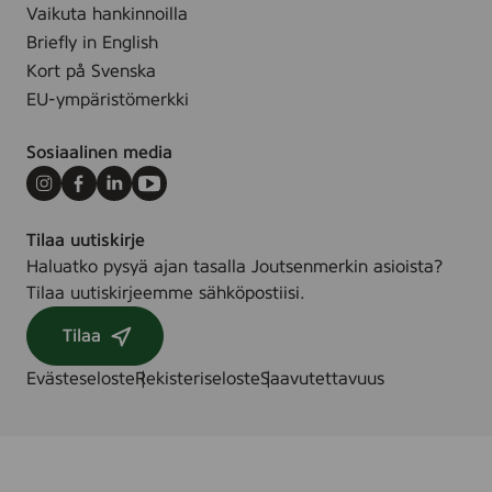
g
Vaikuta hankinnoilla
Briefly in English
Kort på Svenska
EU-ympäristömerkki
Sosiaalinen media
Instagram
Facebook
LinkedIn
Youtube
Tilaa uutiskirje
Haluatko pysyä ajan tasalla Joutsenmerkin asioista?
Tilaa uutiskirjeemme sähköpostiisi.
Tilaa
Evästeseloste
Rekisteriseloste
Saavutettavuus