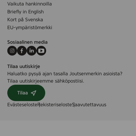
e
2
Vaikuta hankinnoilla
r
0
Briefly in English
,
0
Kort på Svenska
1
m
EU-ympäristömerkki
0
l
0
Sosiaalinen media
g
Instagram
Facebook
LinkedIn
Youtube
Tilaa uutiskirje
Haluatko pysyä ajan tasalla Joutsenmerkin asioista?
Tilaa uutiskirjeemme sähköpostiisi.
Tilaa
Evästeseloste
Rekisteriseloste
Saavutettavuus