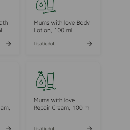
m
h
k
a
u
s
k
e
w
u
h
i
ath
Mums with love Body
e
t
h
o
t
l
Lotion, 100 ml
t
h
o
l
Lisätiedot
o
v
e
M
B
u
o
m
d
s
y
w
L
i
Mums with love
o
t
eam,
Repair Cream, 100 ml
t
h
i
l
o
o
Lisätiedot