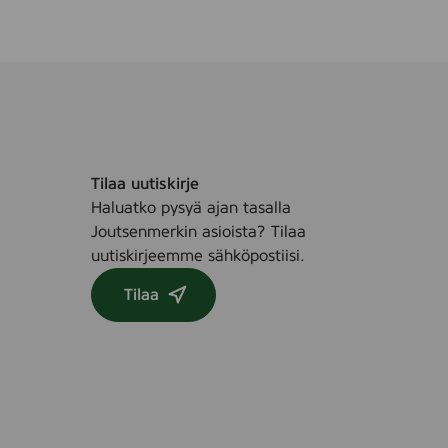
e
/
B
a
r
n
s
a
Tilaa uutiskirje
l
Haluatko pysyä ajan tasalla
v
Joutsenmerkin asioista? Tilaa
a
uutiskirjeemme sähköpostiisi.
,
2
Tilaa
0
0
m
l