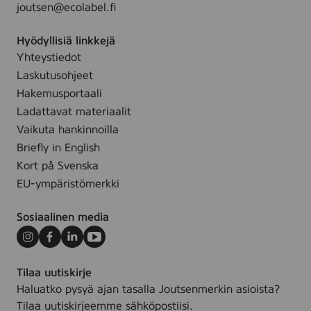
l
joutsen@ecolabel.fi
m
o
,
r
Hyödyllisiä linkkejä
1
,
Yhteystiedot
0
1
0
Laskutusohjeet
0
m
Hakemusportaali
0
l
Ladattavat materiaalit
g
Vaikuta hankinnoilla
Briefly in English
Kort på Svenska
EU-ympäristömerkki
Sosiaalinen media
Instagram
Facebook
LinkedIn
Youtube
Tilaa uutiskirje
Haluatko pysyä ajan tasalla Joutsenmerkin asioista?
Tilaa uutiskirjeemme sähköpostiisi.