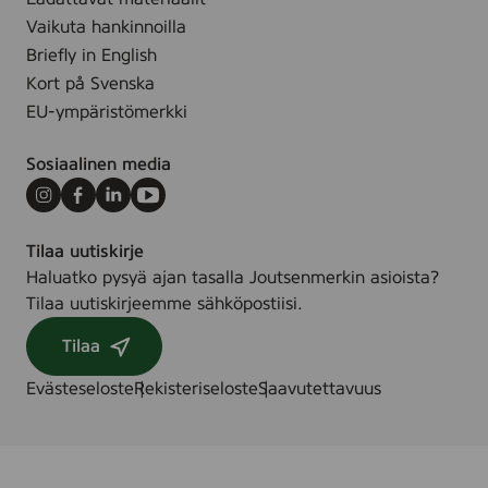
e
2
Vaikuta hankinnoilla
r
0
Briefly in English
,
0
Kort på Svenska
1
m
EU-ympäristömerkki
0
l
0
Sosiaalinen media
g
Instagram
Facebook
LinkedIn
Youtube
Tilaa uutiskirje
Haluatko pysyä ajan tasalla Joutsenmerkin asioista?
Tilaa uutiskirjeemme sähköpostiisi.
Tilaa
Evästeseloste
Rekisteriseloste
Saavutettavuus