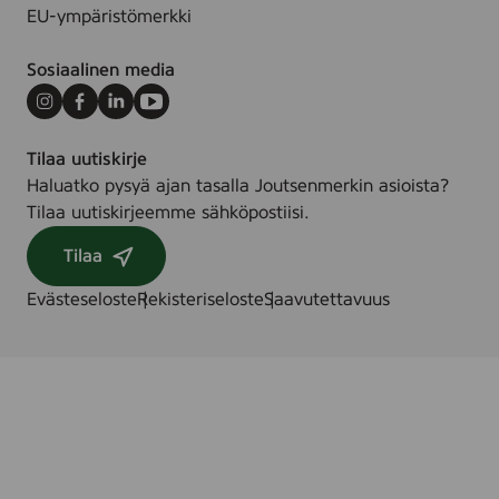
EU-ympäristömerkki
Sosiaalinen media
Instagram
Facebook
LinkedIn
Youtube
Tilaa uutiskirje
Haluatko pysyä ajan tasalla Joutsenmerkin asioista?
Tilaa uutiskirjeemme sähköpostiisi.
Tilaa
Evästeseloste
Rekisteriseloste
Saavutettavuus