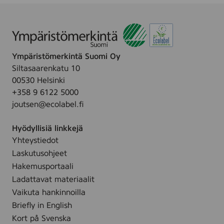
s
1
i
4
v
u
5
m
l
Ympäristömerkintä Suomi Oy
Siltasaarenkatu 10
00530 Helsinki
+358 9 6122 5000
joutsen@ecolabel.fi
Hyödyllisiä linkkejä
Yhteystiedot
Laskutusohjeet
Hakemusportaali
Ladattavat materiaalit
Vaikuta hankinnoilla
Briefly in English
Kort på Svenska