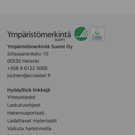
/
n
o
T
v
l
a
o
j
l
i
a
k
d
,
f
e
1
r
Ympäristömerkintä Suomi Oy
/
5
i
Siltasaarenkatu 10
B
0
t
00530 Helsinki
a
m
t
+358 9 6122 5000
r
l
b
joutsen@ecolabel.fi
n
a
s
b
Hyödyllisiä linkkejä
a
y
Yhteystiedot
l
p
v
Laskutusohjeet
u
a
Hakemusportaali
d
,
Ladattavat materiaalit
e
2
Vaikuta hankinnoilla
r
0