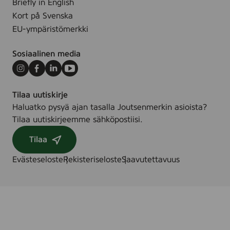
Briefly in English
,
0
Kort på Svenska
1
m
EU-ympäristömerkki
0
l
0
Sosiaalinen media
g
Instagram
Facebook
LinkedIn
Youtube
Tilaa uutiskirje
Haluatko pysyä ajan tasalla Joutsenmerkin asioista?
Tilaa uutiskirjeemme sähköpostiisi.
Tilaa
Evästeseloste
Rekisteriseloste
Saavutettavuus