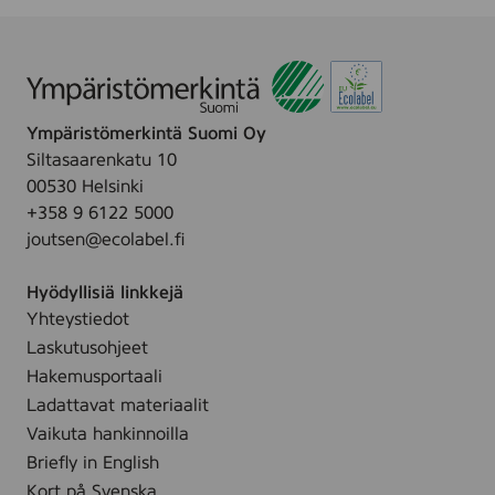
v
l
a
o
j
l
i
a
k
d
,
f
e
1
r
Ympäristömerkintä Suomi Oy
/
5
i
Siltasaarenkatu 10
B
0
t
00530 Helsinki
a
m
t
+358 9 6122 5000
r
l
b
joutsen@ecolabel.fi
n
a
s
b
Hyödyllisiä linkkejä
a
y
Yhteystiedot
l
p
v
Laskutusohjeet
u
a
Hakemusportaali
d
,
Ladattavat materiaalit
e
2
Vaikuta hankinnoilla
r
0
Briefly in English
,
0
Kort på Svenska