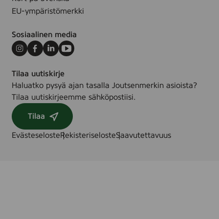
1
m
EU-ympäristömerkki
0
l
0
Sosiaalinen media
g
Instagram
Facebook
LinkedIn
Youtube
Tilaa uutiskirje
Haluatko pysyä ajan tasalla Joutsenmerkin asioista?
Tilaa uutiskirjeemme sähköpostiisi.
Tilaa
Evästeseloste
Rekisteriseloste
Saavutettavuus