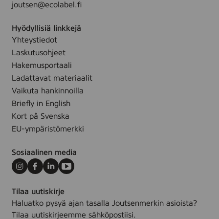
l
joutsen@ecolabel.fi
m
o
,
r
Hyödyllisiä linkkejä
1
,
Yhteystiedot
0
1
0
Laskutusohjeet
0
m
Hakemusportaali
0
l
Ladattavat materiaalit
g
Vaikuta hankinnoilla
Briefly in English
Kort på Svenska
EU-ympäristömerkki
Sosiaalinen media
Instagram
Facebook
LinkedIn
Youtube
Tilaa uutiskirje
Haluatko pysyä ajan tasalla Joutsenmerkin asioista?
Tilaa uutiskirjeemme sähköpostiisi.