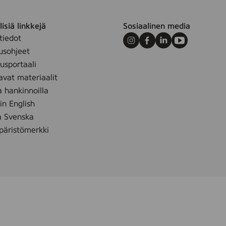
o
r
isiä linkkejä
Sosiaalinen media
,
tiedot
Instagram
Facebook
LinkedIn
Youtube
1
usohjeet
0
sportaali
0
avat materiaalit
g
a hankinnoilla
 in English
å Svenska
äristömerkki