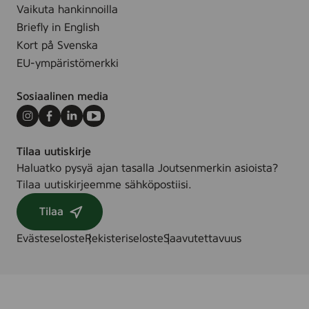
e
2
Vaikuta hankinnoilla
r
0
Briefly in English
,
0
Kort på Svenska
1
m
EU-ympäristömerkki
0
l
0
Sosiaalinen media
g
Instagram
Facebook
LinkedIn
Youtube
Tilaa uutiskirje
Haluatko pysyä ajan tasalla Joutsenmerkin asioista?
Tilaa uutiskirjeemme sähköpostiisi.
Tilaa
Evästeseloste
Rekisteriseloste
Saavutettavuus