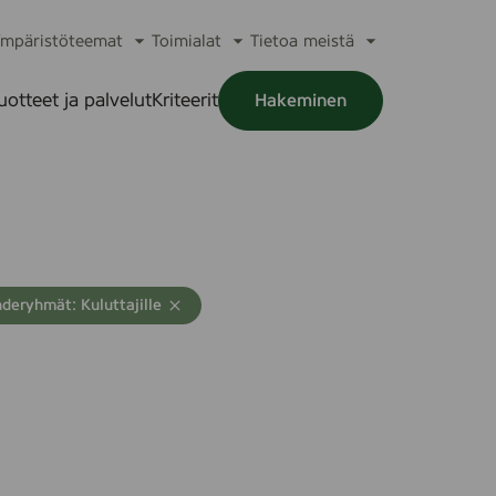
mpäristöteemat
Toimialat
Tietoa meistä
a
Avaa
Avaa
Avaa
alikko
alavalikko
alavalikko
alavalikko
uotteet ja palvelut
Kriteerit
Hakeminen
a
alikko
deryhmät: Kuluttajille