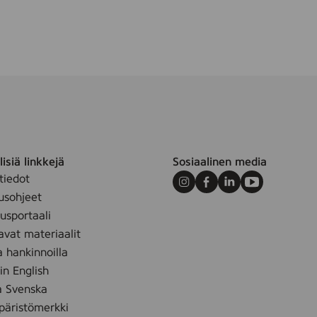
m
isiä linkkejä
Sosiaalinen media
tiedot
Instagram
Facebook
LinkedIn
Youtube
usohjeet
sportaali
avat materiaalit
a hankinnoilla
 in English
å Svenska
äristömerkki