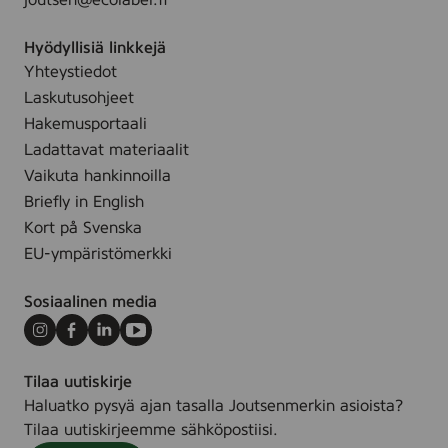
joutsen@ecolabel.fi
m
o
,
r
Hyödyllisiä linkkejä
1
,
Yhteystiedot
0
1
0
Laskutusohjeet
0
m
Hakemusportaali
0
l
Ladattavat materiaalit
g
Vaikuta hankinnoilla
Briefly in English
Kort på Svenska
EU-ympäristömerkki
Sosiaalinen media
Instagram
Facebook
LinkedIn
Youtube
Tilaa uutiskirje
Haluatko pysyä ajan tasalla Joutsenmerkin asioista?
Tilaa uutiskirjeemme sähköpostiisi.